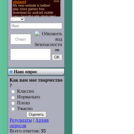
200
Наш опрос
Оксана Северная, официальный сайт, ш
исполнитель, МР3,Mp4
Как вам мое творчество
?
Классно
Нормально
Плохо
Ужасно
Результаты
|
Архив
опросов
Всего ответов:
55